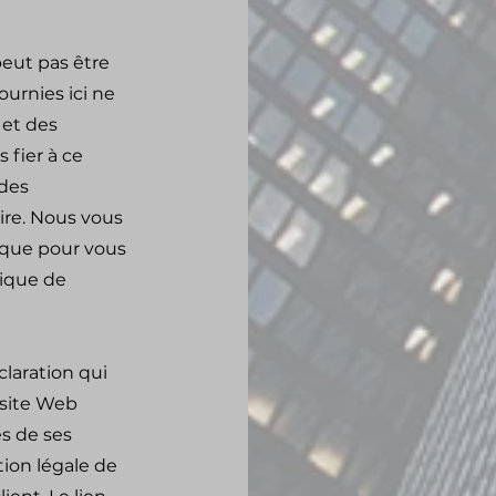
eut pas être
ournies ici ne
 et des
 fier à ce
 des
ire. Nous vous
que pour vous
tique de
claration qui
 site Web
es de ses
tion légale de