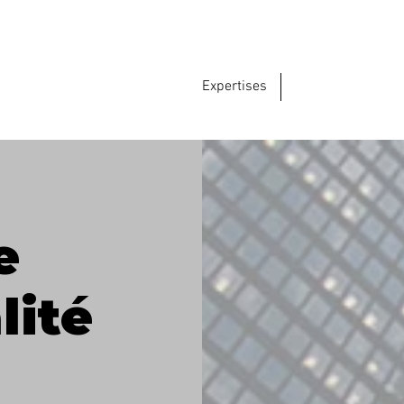
Expertises
e
lité