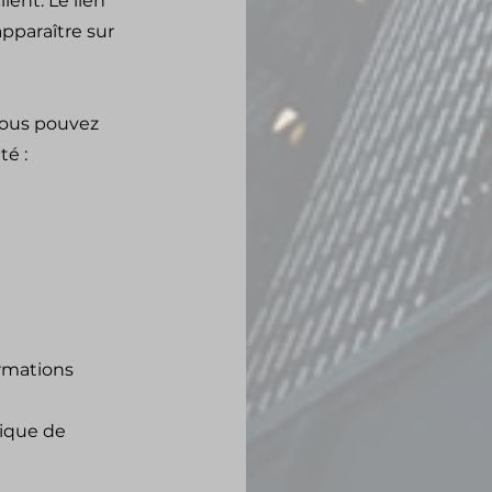
ient. Le lien
apparaître sur
vous pouvez
té :
rmations
tique de